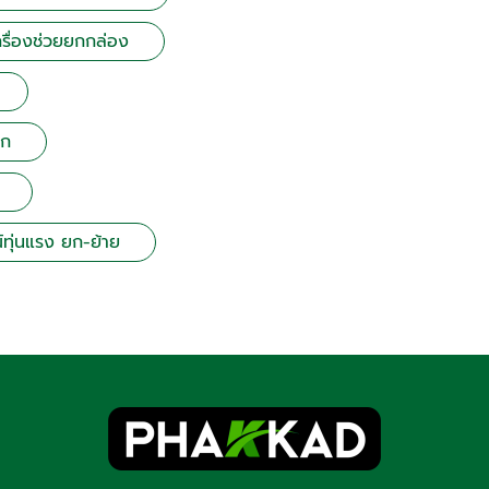
รื่องช่วยยกกล่อง
ูก
ทุ่นแรง ยก-ย้าย